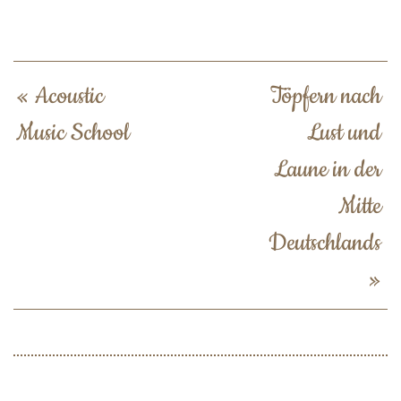
«
Acoustic
Töpfern nach
Music School
Lust und
Laune in der
Mitte
Deutschlands
»