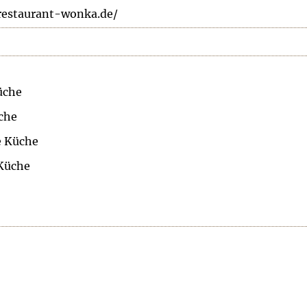
restaurant-wonka.de/
üche
che
e Küche
 Küche