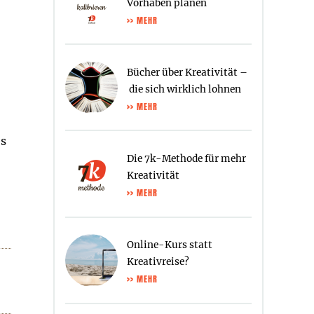
Vorhaben planen
>> MEHR
Bücher über Kreativität –
die sich wirklich lohnen
>> MEHR
es
Die 7k-Methode für mehr
Kreativität
>> MEHR
Online-Kurs statt
Kreativreise?
>> MEHR