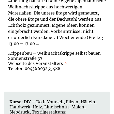
Anleitung baust Du Deine eigene alpenländische
Weihnachtskrippe aus hochwertigen
Materialien. Die untere Etage wird gemauert,
die obere Etage und der Dachstuhl werden aus
Echtholz gezimmert. Eigene Ideen können
eingebracht werden. Vorkenntnisse: nicht
erforderlich Kursdauer: 1 Wochenende (Freitag
13:00 – 17:00 …
Krippenbau – Weihnachtskrippe selbst bauen
Sonnenstraße 37,
Webseite des Veranstalters
Telefon 00436603255488
Kurse:
DIY – Do It Yourself
,
Filzen
,
Häkeln
,
Handwerk
,
Holz
,
Linolschnitt
,
Malen
,
Siebdruck
,
Textilgestaltung