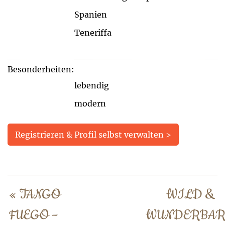
Spanien
Teneriffa
Besonderheiten:
lebendig
modern
Registrieren & Profil selbst verwalten >
«
TANGO
WILD &
FUEGO –
WUNDERBA