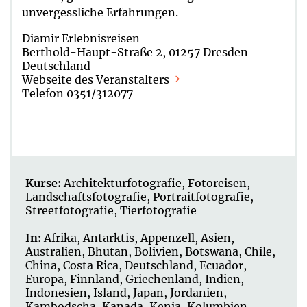
unvergessliche Erfahrungen.
Diamir Erlebnisreisen
Berthold-Haupt-Straße 2, 01257 Dresden
Deutschland
Webseite des Veranstalters
Telefon 0351/312077
Kurse:
Architekturfotografie
,
Fotoreisen
,
Landschaftsfotografie
,
Portraitfotografie
,
Streetfotografie
,
Tierfotografie
In:
Afrika
,
Antarktis
,
Appenzell
,
Asien
,
Australien
,
Bhutan
,
Bolivien
,
Botswana
,
Chile
,
China
,
Costa Rica
,
Deutschland
,
Ecuador
,
Europa
,
Finnland
,
Griechenland
,
Indien
,
Indonesien
,
Island
,
Japan
,
Jordanien
,
Kambodscha
,
Kanada
,
Kenia
,
Kolumbien
,