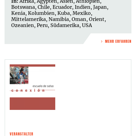
In:
Afrika
,
Ägypten
,
Asien
,
Äthiopien
,
Botswana
,
Chile
,
Ecuador
,
Indien
,
Japan
,
Kenia
,
Kolumbien
,
Kuba
,
Mexiko
,
Mittelamerika
,
Namibia
,
Oman
,
Orient
,
Ozeanien
,
Peru
,
Südamerika
,
USA
MEHR ERFAHREN
VERANSTALTER