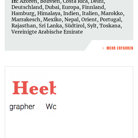
In:
Azoren
,
Bolivien
,
Costa Rica
,
Delhi
,
Deutschland
,
Dubai
,
Europa
,
Finnland
,
Hamburg
,
Himalaya
,
Indien
,
Italien
,
Marokko
,
Marrakesch
,
Mexiko
,
Nepal
,
Orient
,
Portugal
,
Rajasthan
,
Sri Lanka
,
Südtirol
,
Sylt
,
Toskana
,
Vereinigte Arabische Emirate
MEHR ERFAHREN