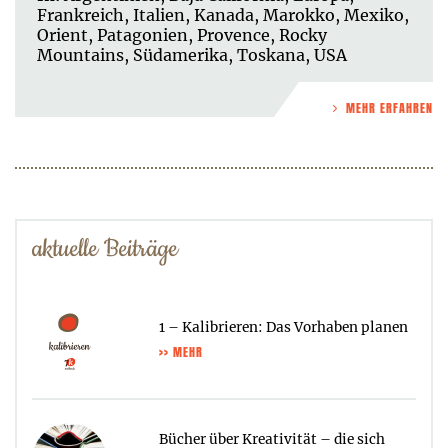
Frankreich
,
Italien
,
Kanada
,
Marokko
,
Mexiko
,
Orient
,
Patagonien
,
Provence
,
Rocky
Mountains
,
Südamerika
,
Toskana
,
USA
MEHR ERFAHREN
aktuelle Beiträge
1 – Kalibrieren: Das Vorhaben planen
>> MEHR
Bücher über Kreativität – die sich