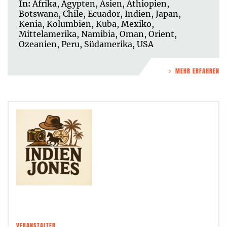
In:
Afrika
,
Ägypten
,
Asien
,
Äthiopien
,
Botswana
,
Chile
,
Ecuador
,
Indien
,
Japan
,
Kenia
,
Kolumbien
,
Kuba
,
Mexiko
,
Mittelamerika
,
Namibia
,
Oman
,
Orient
,
Ozeanien
,
Peru
,
Südamerika
,
USA
MEHR ERFAHREN
VERANSTALTER